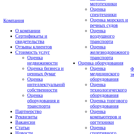
мототехники
Оценка
спецтехники
Оценка морских и
Компания
речных судов
О компании
Оценка
Сертификаты и
воздушного
свидетельства
транспорта
Отзывы клиентов
Оценка
Стоимость услуг
железнодорожного
Оценка
транспорта
недвижимости
Оценка оборудования
Оценка бизнеса и
Оценка
Ф
ценных бумаг
медицинского
э
Оценка
оборудования
интеллектуальной
Оценка
собственности
технологического
Оценка
оборудования
оборудования и
Оценка торгового
транспорта
оборудования
Партнерство
Оценка
Реквизиты
компьютеров и
Вакансии
оргтехники
Статьи
Оценка
Новости
спортивного