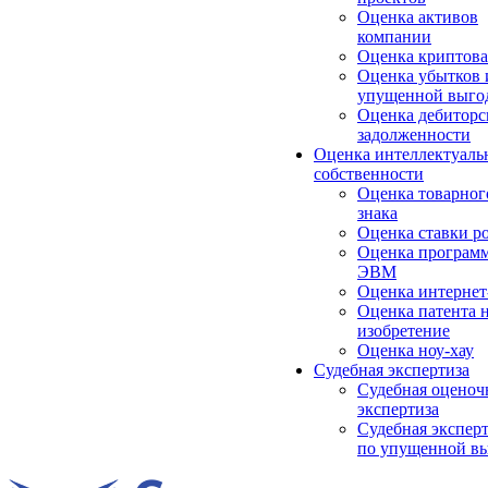
Оценка активов
компании
Оценка криптов
Оценка убытков 
упущенной выго
Оценка дебиторс
задолженности
Оценка интеллектуаль
собственности
Оценка товарног
знака
Оценка ставки р
Оценка програм
ЭВМ
Оценка интернет
Оценка патента 
изобретение
Оценка ноу-хау
Судебная экспертиза
Судебная оценоч
экспертиза
Судебная экспер
по упущенной в