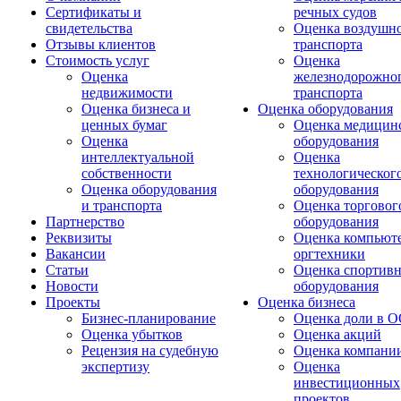
Сертификаты и
речных судов
свидетельства
Оценка воздушн
Отзывы клиентов
транспорта
Стоимость услуг
Оценка
Оценка
железнодорожно
недвижимости
транспорта
Оценка бизнеса и
Оценка оборудования
ценных бумаг
Оценка медицин
Оценка
оборудования
интеллектуальной
Оценка
собственности
технологическог
Оценка оборудования
оборудования
и транспорта
Оценка торговог
Партнерство
оборудования
Реквизиты
Оценка компьюте
Вакансии
оргтехники
Статьи
Оценка спортивн
Новости
оборудования
Проекты
Оценка бизнеса
Бизнес-планирование
Оценка доли в 
Оценка убытков
Оценка акций
Рецензия на судебную
Оценка компани
экспертизу
Оценка
инвестиционных
проектов