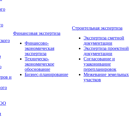
ого
го
Строительная экспертиза
Финансовая экспертиза
Экспертиза сметной
ского
Финансово-
документации
экономическая
Экспертиза проектной
экспертиза
документации
о
Техническо-
Согласование и
экономическое
узаконивание
о
обоснование
перепланировок
Бизнес-планирование
Межевание земельных
ров и
участков
ого
ООО
и