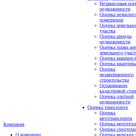
Независимая оце
недвижимости
Оценка нежилог
помещения
Оценка земельно
участка
Оценка аренды
недвижимости
Оценка права ар
земельного участ
Оценка машино-
Оценка квартир
Оценка
незавершенного
строительства
Оспаривание
кадастровой сто
Оценка элитной
недвижимости
Оценка транспорта
Оценка
автотранспорта
Оценка мототех
Компания
Оценка спецтех
О компании
Оценка морских 