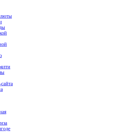
алюты
и
ды
кой
ной
о
оялти
мы
-сайта
на
ная
тиза
ыгоде